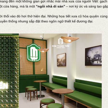
mang đến một không gian gợi nhắc mái nhà xưa của người Việt: gạch 
một cửa hàng, mà là một
“ngôi nhà di sản”
– nơi ký ức và sáng tạo gặ
hời thổi vào đó hơi thở hiện đại. Những họa tiết xưa cũ hòa quyện cùn
ruyền thống nhưng sắp đặt theo ngôn ngữ thiết kế đương đại.