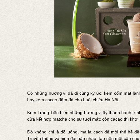
Có những hương vị đã đi cùng ký ức: kem cốm mát lành
hay kem cacao đậm đà cho buổi chiều Hà Nội.
Kem Tràng Tiền biến những hương vị ấy thành hành trìn
dừa kết hợp matcha cho sự tươi mát; còn cacao thì khơ
Đó không chỉ là đồ uống, mà là cách để mỗi thế hệ đề
Truyền thống và hiện đại gặp nhau, tạo nên một câu chu