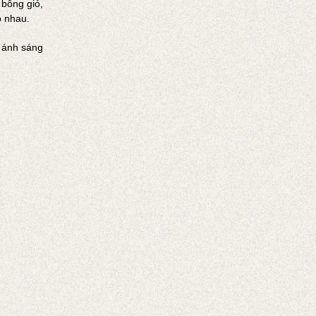
bông gió,
p nhau.
g ánh sáng