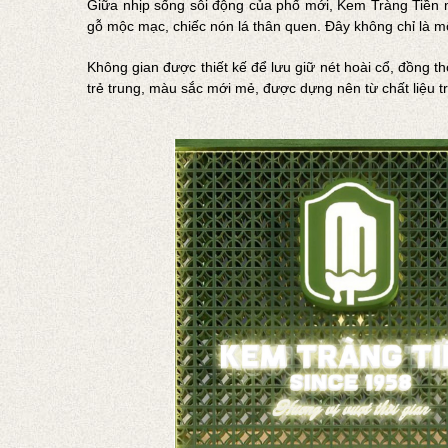
Giữa nhịp sống sôi động của phố mới, Kem Tràng Tiền 
gỗ mộc mạc, chiếc nón lá thân quen. Đây không chỉ là 
Không gian được thiết kế để lưu giữ nét hoài cổ, đồng t
trẻ trung, màu sắc mới mẻ, được dựng nên từ chất liệu t