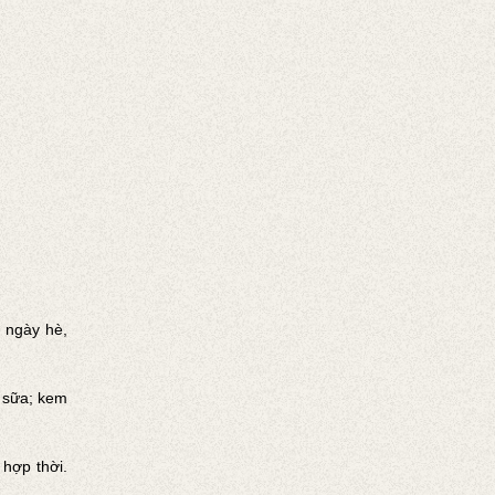
 ngày hè,
à sữa; kem
hợp thời.