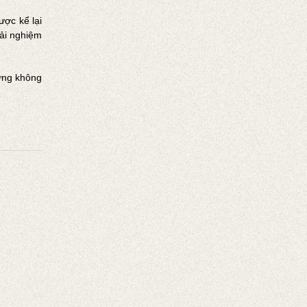
ược kể lại
rải nghiệm
từng không