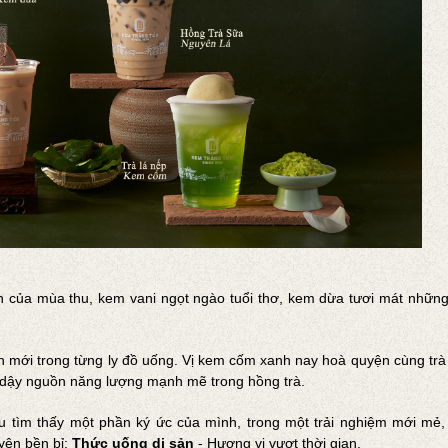
 của mùa thu, kem vani ngọt ngào tuổi thơ, kem dừa tươi mát những
h mới trong từng ly đồ uống. Vị kem cốm xanh nay hoà quyện cùng tr
i dậy nguồn năng lượng mạnh mẽ trong hồng trà.
u tìm thấy một phần ký ức của mình, trong một trải nghiệm mới mẻ, 
yện bền bỉ:
Thức uống di sản
- Hương vị vượt thời gian.