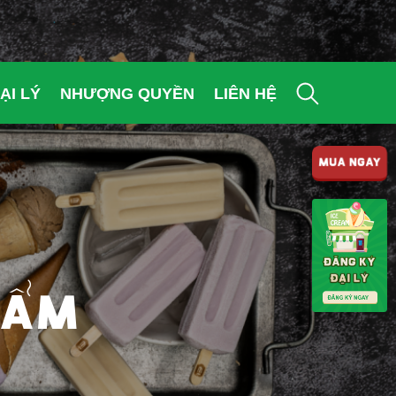
ẠI LÝ
NHƯỢNG QUYỀN
LIÊN HỆ
MUA NGAY
HẨM