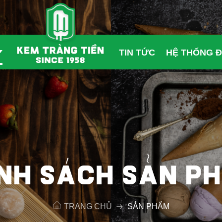
TIN TỨC
HỆ THỐNG Đ
NH SÁCH SẢN P
TRANG CHỦ
SẢN PHẨM