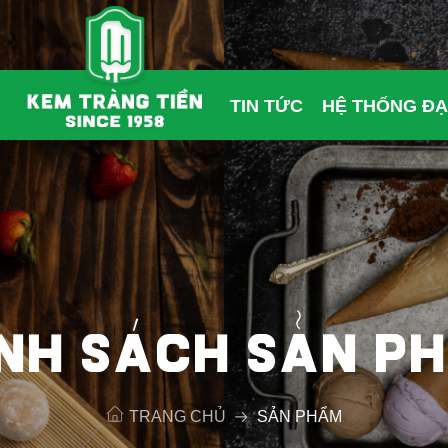
TIN TỨC
HỆ THỐNG ĐẠ
NH SÁCH SẢN P
TRANG CHỦ
SẢN PHẨM