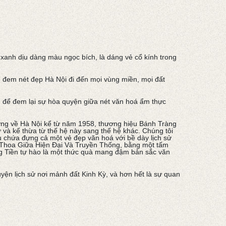
xanh dịu dàng màu ngọc bích, là dáng vẻ cổ kính trong
 đem nét đẹp Hà Nội đi đến mọi vùng miền, mọi đất
g, để đem lại sự hòa quyện giữa nét văn hoá ẩm thực
ướng về Hà Nội kể từ năm 1958, thương hiệu Bánh Tràng
iữ và kế thừa từ thế hệ này sang thế hệ khác. Chúng tôi
ều chứa đựng cả một vẻ đẹp văn hoá với bề dày lịch sử
ao Thoa Giữa Hiện Đại Và Truyền Thống, bằng một tấm
ng Tiền tự hào là một thức quà mang đậm bản sắc văn
yện lịch sử nơi mảnh đất Kinh Kỳ, và hơn hết là sự quan