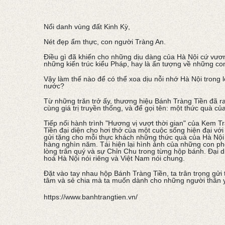
Nổi danh vùng đất Kinh Kỳ,
Nét đẹp ẩm thực, con người Tràng An.
Điều gì đã khiến cho những dịu dàng của Hà Nội cứ vươ
những kiến trúc kiểu Pháp, hay là ấn tượng về những c
Vậy làm thế nào để có thể xoa dịu nỗi nhớ Hà Nội trong
nước?
Từ những trăn trở ấy, thương hiệu Bánh Tràng Tiền đã r
cùng giá trị truyền thống, và để gọi tên: một thức quà củ
Tiếp nối hành trình "Hương vị vượt thời gian" của Kem 
Tiền đại diện cho hơi thở của một cuộc sống hiện đại với 
gửi tặng cho mỗi thực khách những thức quà của Hà Nội x
hàng nghìn năm. Tái hiện lại hình ảnh của những con ph
lòng trân quý và sự Chỉn Chu trong từng hộp bánh. Đại 
hoá Hà Nội nói riêng và Việt Nam nói chung.
Đặt vào tay nhau hộp Bánh Tràng Tiền, ta trân trọng gửi
tâm và sẻ chia mà ta muốn dành cho những người thân 
https://www.banhtrangtien.vn/