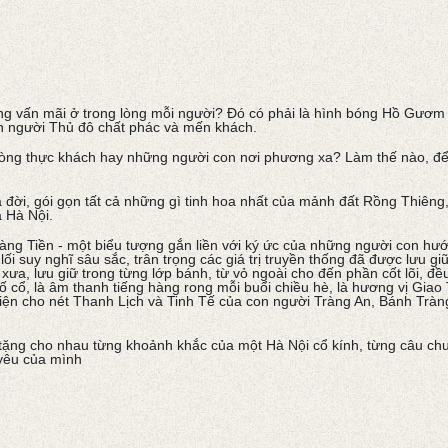
ng vấn mãi ở trong lòng mỗi người? Đó có phải là hình bóng Hồ Gươm 
on người Thủ đô chất phác và mến khách.
 lòng thực khách hay những người con nơi phương xa? Làm thế nào, để
a đời, gói gọn tất cả những gì tinh hoa nhất của mảnh đất Rồng Thiên
a Hà Nội.
Tràng Tiền - một biểu tượng gắn liền với ký ức của những người con h
lối suy nghĩ sâu sắc, trân trọng các giá trị truyền thống đã được lưu g
ưa, lưu giữ trong từng lớp bánh, từ vỏ ngoài cho đến phần cốt lõi, đ
ố cổ, là âm thanh tiếng hàng rong mỗi buổi chiều hè, là hương vị Gi
diện cho nét Thanh Lịch và Tinh Tế của con người Tràng An, Bánh Trà
 tặng cho nhau từng khoảnh khắc của một Hà Nội cổ kính, từng câu chu
yêu của mình