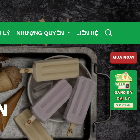
I LÝ
NHƯỢNG QUYỀN
LIÊN HỆ
MUA NGAY
N