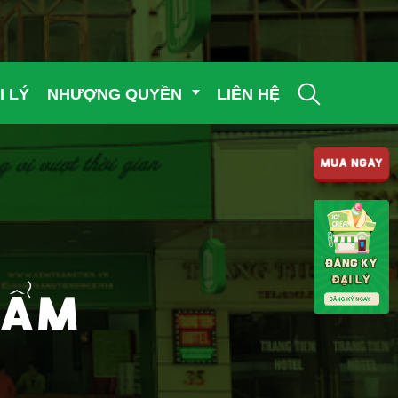
I LÝ
NHƯỢNG QUYỀN
LIÊN HỆ
MUA NGAY
HẨM