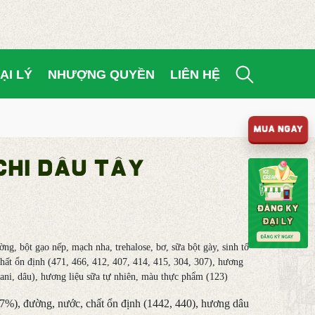
ẠI LÝ
NHƯỢNG QUYỀN
LIÊN HỆ
MUA NGAY
HI DÂU TÂY
ng, bột gạo nếp, mạch nha, trehalose, bơ, sữa bột
gày
,
sinh tố
hất ổn định (471, 466, 412, 407, 414, 415, 304, 307),
hương
vani, dâu), hương liệu sữa tự nhiên, màu thực phẩm (123)
7%), đường, nước, chất ổn định (1442, 440), hương dâu