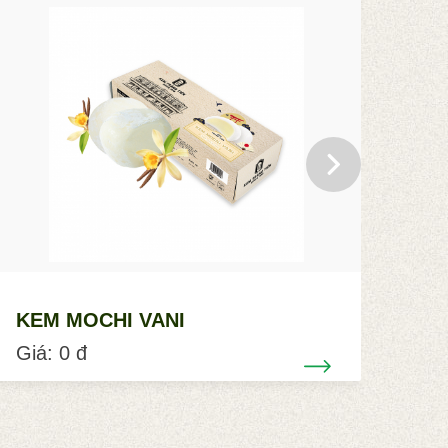
KEM MOCHI VANI
KE
Giá: 0 đ
Giá