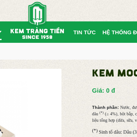
TIN TỨC
HỆ THỐNG Đ
KEM MOC
Giá: 0 đ
Thành phần:
Nước, đườ
(*)
dâu
(≥ 4%), bột bắp, c
liệu tổng hợp (dừa, sữa, 
(*)
Sinh tố dâu: Dâu (3