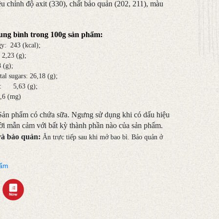
ều chỉnh độ axit (330), chất bảo quản (202, 211), màu
rung bình trong 100g sản phẩm:
y: 243 (kcal);
 2,23 (g);
 (g);
al sugars: 26,18 (g);
at: 5,63 (g);
,6 (mg)
Sản phẩm có chứa sữa.
Ngưng sử dụng khi có dấu hiệu
ời mẫn cảm với bất kỳ thành phần nào của sản phẩm.
và bảo quản:
Ăn trực tiếp sau khi mở bao bì. Bảo quản ở
hẩm