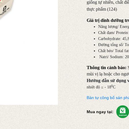
giống tự nhiên, chất đi
thực phẩm (124)
Giá trị dinh dưỡng t
Năng lượng/ Energ
Chất đạm/ Protein:
Carbohydrate: 45,8
Đường tổng số/ Tot
Chất béo/ Total f
Natri/ Sodium: 20
Thông tin cảnh báo: 
mùi vị lạ hoặc cho ngư
Hướng dẫn sử dụng 
0
nhiệt độ ≤ - 18
C
Bản tự công bố sản p
Mua ngay tại: