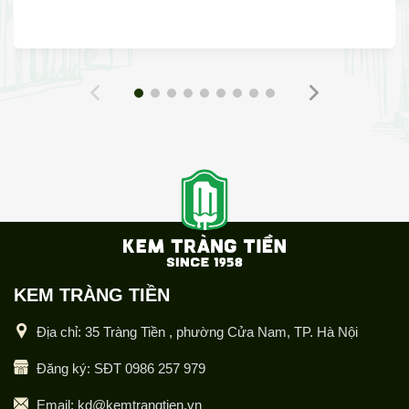
KEM TRÀNG TIỀN
Địa chỉ: 35 Tràng Tiền , phường Cửa Nam, TP. Hà Nội
Đăng ký: SĐT 0986 257 979
Email: kd@kemtrangtien.vn